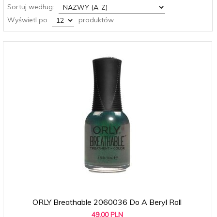
sort
Sortuj według:
pop
Wyświetl po
produktów
ORLY Breathable 2060036 Do A Beryl Roll
49,
00
PLN