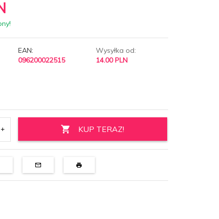
N
pny!
EAN:
Wysyłka od:
096200022515
14.00 PLN
KUP TERAZ!