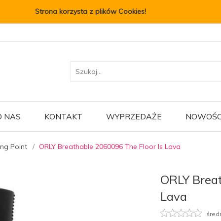
Strona korzysta z plików Cookies!
O NAS
KONTAKT
WYPRZEDAŻE
NOWOŚC
ing Point
ORLY Breathable 2060096 The Floor Is Lava
ORLY Breat
Lava
śred