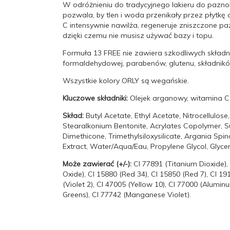
W odróżnieniu do tradycyjnego lakieru do pazno
pozwala, by tlen i woda przenikały przez płyt
C intensywnie nawilża, regeneruje zniszczone pa
dzięki czemu nie musisz używać bazy i topu.
Formuła 13 FREE nie zawiera szkodliwych składnik
formaldehydowej, parabenów, glutenu, składników
Wszystkie kolory ORLY są wegańskie.
Kluczowe składniki:
Olejek arganowy, witamina C
Skład:
Butyl Acetate, Ethyl Acetate, Nitrocellulose
Stearalkonium Bentonite, Acrylates Copolymer, S
Dimethicone, Trimethylsiloxysilicate, Argania Spi
Extract, Water/Aqua/Eau, Propylene Glycol, Glycer
Może zawierać (+/-):
CI 77891 (Titanium Dioxide), 
Oxide), CI 15880 (Red 34), CI 15850 (Red 7), CI 1
(Violet 2), CI 47005 (Yellow 10), CI 77000 (Alumi
Greens), CI 77742 (Manganese Violet).