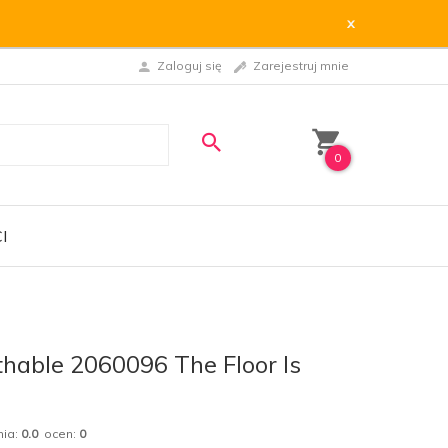
x
Zaloguj się
Zarejestruj mnie
0
I
hable 2060096 The Floor Is
nia:
0.0
ocen:
0