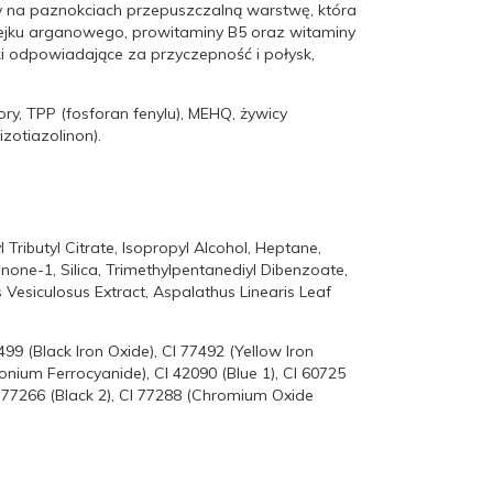
zy na paznokciach przepuszczalną warstwę, która
lejku arganowego, prowitaminy B5 oraz witaminy
ki odpowiadające za przyczepność i połysk,
ry, TPP (fosforan fenylu), MEHQ, żywicy
zotiazolinon).
 Tributyl Citrate, Isopropyl Alcohol, Heptane,
one-1, Silica, Trimethylpentanediyl Dibenzoate,
 Vesiculosus Extract, Aspalathus Linearis Leaf
499 (Black Iron Oxide), CI 77492 (Yellow Iron
onium Ferrocyanide), CI 42090 (Blue 1), CI 60725
CI 77266 (Black 2), CI 77288 (Chromium Oxide