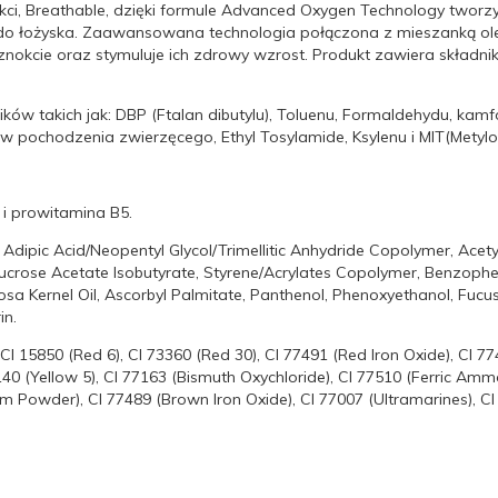
kci, Breathable, dzięki formule Advanced Oxygen Technology twor
kę do łożyska. Zaawansowana technologia połączona z mieszanką o
znokcie oraz stymuluje ich zdrowy wzrost. Produkt zawiera składni
ów takich jak: DBP (Ftalan dibutylu), Toluenu, Formaldehydu, kamfo
 pochodzenia zwierzęcego, Ethyl Tosylamide, Ksylenu i MIT(Metyloi
 i prowitamina B5.
, Adipic Acid/Neopentyl Glycol/Trimellitic Anhydride Copolymer, Acetyl
ucrose Acetate Isobutyrate, Styrene/Acrylates Copolymer, Benzophen
nosa Kernel Oil, Ascorbyl Palmitate, Panthenol, Phenoxyethanol, Fucus
in.
CI 15850 (Red 6), CI 73360 (Red 30), CI 77491 (Red Iron Oxide), CI 77
9140 (Yellow 5), CI 77163 (Bismuth Oxychloride), CI 77510 (Ferric Amm
num Powder), CI 77489 (Brown Iron Oxide), CI 77007 (Ultramarines), 