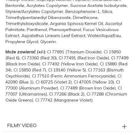
Bentonite, Acrylates Copolymer, Sucrose Acetate Isobutyrate,
Styrene/Acrylates Copolymer, Benzophenone-1, Silica,
Trimethylpentanediyl Dibenzoate, Dimethicone,
Trimethylsiloxysilicate, Argania Spinosa Kernel Oil, Ascorbyl
Palmitate, Panthenol, Phenoxyethanol, Fucus Vesiculosus
Extract, Aspalathus Linearis Leaf Extract, Water/Aqua/Eau,
Propylene Glycol, Glycerin.
Może zawierać (+/-):
CI 77891 (Titanium Dioxide), CI 15850
(Red 6), CI 73360 (Red 30), CI 77491 (Red Iron Oxide), CI 77499
(Black Iron Oxide), CI 77492 (Yellow Iron Oxide), CI 15880 (Red
34), CI 15850 (Red 7), CI 19140 (Yellow 5), CI 77163 (Bismuth
Oxychloride), CI 77510 (Ferric Ammonium Ferrocyanide), CI
42090 (Blue 1), CI 60725 (Violet 2), CI 47005 (Yellow 10), CI
77000 (Aluminum Powder), CI 77489 (Brown Iron Oxide), CI
77007 (Ultramarines), CI 77266 (Black 2), CI 77288 (Chromium
Oxide Greens), CI 77742 (Manganese Violet).
FILMY VIDEO