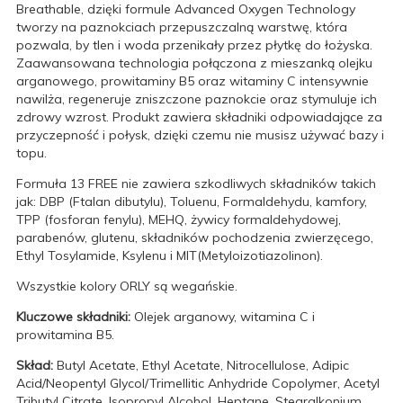
Breathable, dzięki formule Advanced Oxygen Technology
tworzy na paznokciach przepuszczalną warstwę, która
pozwala, by tlen i woda przenikały przez płytkę do łożyska.
Zaawansowana technologia połączona z mieszanką olejku
arganowego, prowitaminy B5 oraz witaminy C intensywnie
nawilża, regeneruje zniszczone paznokcie oraz stymuluje ich
zdrowy wzrost. Produkt zawiera składniki odpowiadające za
przyczepność i połysk, dzięki czemu nie musisz używać bazy i
topu.
Formuła 13 FREE nie zawiera szkodliwych składników takich
jak: DBP (Ftalan dibutylu), Toluenu, Formaldehydu, kamfory,
TPP (fosforan fenylu), MEHQ, żywicy formaldehydowej,
parabenów, glutenu, składników pochodzenia zwierzęcego,
Ethyl Tosylamide, Ksylenu i MIT(Metyloizotiazolinon).
Wszystkie kolory ORLY są wegańskie.
Kluczowe składniki:
Olejek arganowy, witamina C i
prowitamina B5.
Skład:
Butyl Acetate, Ethyl Acetate, Nitrocellulose, Adipic
Acid/Neopentyl Glycol/Trimellitic Anhydride Copolymer, Acetyl
Tributyl Citrate, Isopropyl Alcohol, Heptane, Stearalkonium