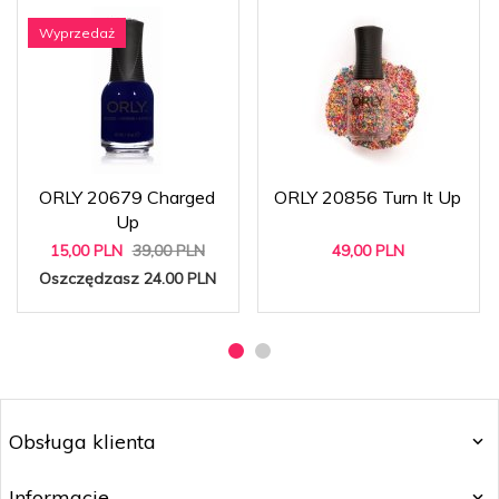
Wyprzedaż
ORLY 20679 Charged
ORLY 20856 Turn It Up
Up
15,
00
PLN
39,00 PLN
49,
00
PLN
Oszczędzasz 24.00 PLN
Obsługa klienta
Informacje