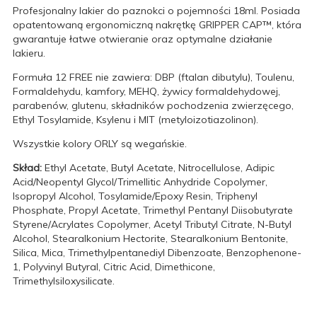
Profesjonalny lakier do paznokci o pojemności 18ml. Posiada
opatentowaną ergonomiczną nakrętkę
GRIPPER CAP™
, która
gwarantuje łatwe otwieranie oraz optymalne działanie
lakieru.
Formuła 12 FREE nie zawiera: DBP (ftalan dibutylu), Toulenu,
Formaldehydu, kamfory, MEHQ, żywicy formaldehydowej,
parabenów, glutenu, składników pochodzenia zwierzęcego,
Ethyl Tosylamide, Ksylenu i MIT (metyloizotiazolinon).
Wszystkie kolory ORLY są wegańskie.
Skład:
Ethyl Acetate, Butyl Acetate, Nitrocellulose, Adipic
Acid/Neopentyl Glycol/Trimellitic Anhydride Copolymer,
Isopropyl Alcohol, Tosylamide/Epoxy Resin, Triphenyl
Phosphate, Propyl Acetate, Trimethyl Pentanyl Diisobutyrate
Styrene/Acrylates Copolymer, Acetyl Tributyl Citrate, N-Butyl
Alcohol, Stearalkonium Hectorite, Stearalkonium Bentonite,
Silica, Mica, Trimethylpentanediyl Dibenzoate, Benzophenone-
1, Polyvinyl Butyral, Citric Acid, Dimethicone,
Trimethylsiloxysilicate.