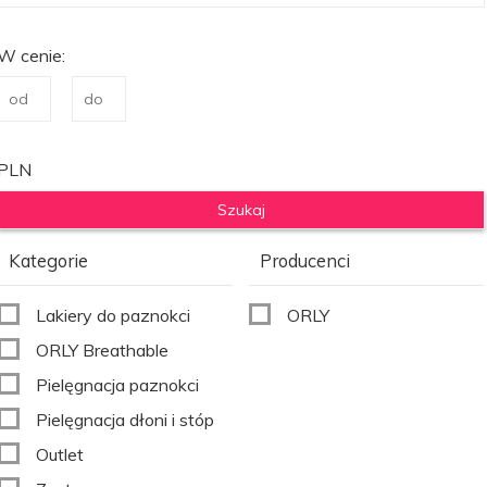
W cenie:
PLN
Kategorie
Producenci
Lakiery do paznokci
ORLY
ORLY Breathable
Pielęgnacja paznokci
Pielęgnacja dłoni i stóp
Outlet