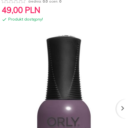
średnia:
0.0
ocen:
0
49,
00
PLN
Produkt dostępny!