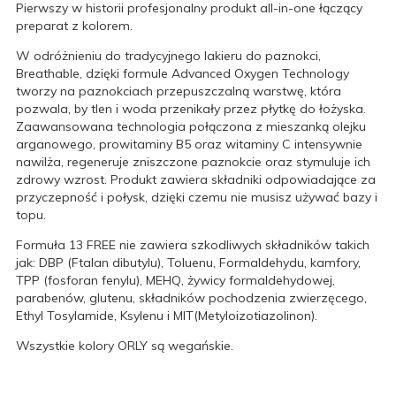
Pierwszy w historii profesjonalny produkt all-in-one łączący
preparat z kolorem.
W odróżnieniu do tradycyjnego lakieru do paznokci,
Breathable, dzięki formule Advanced Oxygen Technology
tworzy na paznokciach przepuszczalną warstwę, która
pozwala, by tlen i woda przenikały przez płytkę do łożyska.
Zaawansowana technologia połączona z mieszanką olejku
arganowego, prowitaminy B5 oraz witaminy C intensywnie
nawilża, regeneruje zniszczone paznokcie oraz stymuluje ich
zdrowy wzrost. Produkt zawiera składniki odpowiadające za
przyczepność i połysk, dzięki czemu nie musisz używać bazy i
topu.
Formuła 13 FREE nie zawiera szkodliwych składników takich
jak: DBP (Ftalan dibutylu), Toluenu, Formaldehydu, kamfory,
TPP (fosforan fenylu), MEHQ, żywicy formaldehydowej,
parabenów, glutenu, składników pochodzenia zwierzęcego,
Ethyl Tosylamide, Ksylenu i MIT(Metyloizotiazolinon).
Wszystkie kolory ORLY są wegańskie.