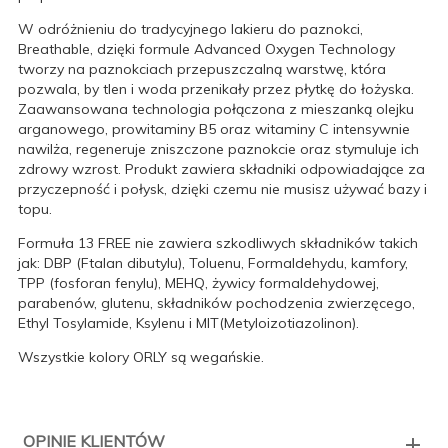
W odróżnieniu do tradycyjnego lakieru do paznokci,
Breathable, dzięki formule Advanced Oxygen Technology
tworzy na paznokciach przepuszczalną warstwę, która
pozwala, by tlen i woda przenikały przez płytkę do łożyska.
Zaawansowana technologia połączona z mieszanką olejku
arganowego, prowitaminy B5 oraz witaminy C intensywnie
nawilża, regeneruje zniszczone paznokcie oraz stymuluje ich
zdrowy wzrost. Produkt zawiera składniki odpowiadające za
przyczepność i połysk, dzięki czemu nie musisz używać bazy i
topu.
Formuła 13 FREE nie zawiera szkodliwych składników takich
jak: DBP (Ftalan dibutylu), Toluenu, Formaldehydu, kamfory,
TPP (fosforan fenylu), MEHQ, żywicy formaldehydowej,
parabenów, glutenu, składników pochodzenia zwierzęcego,
Ethyl Tosylamide, Ksylenu i MIT(Metyloizotiazolinon).
Wszystkie kolory ORLY są wegańskie.
OPINIE KLIENTÓW