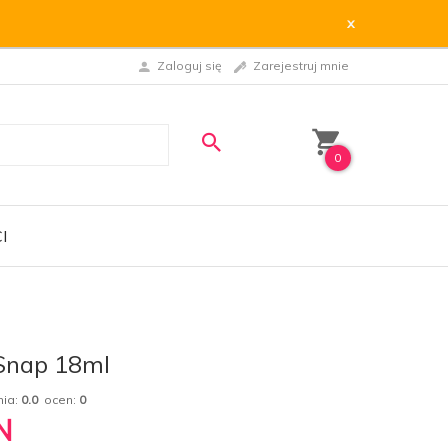
x
Zaloguj się
Zarejestruj mnie
0
I
Snap 18ml
nia:
0.0
ocen:
0
N