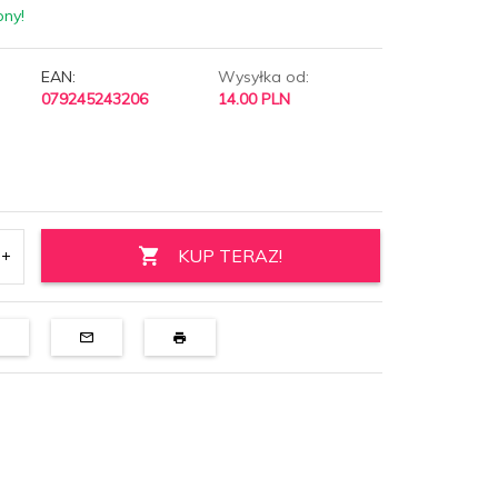
pny!
EAN:
Wysyłka od:
079245243206
14.00 PLN
KUP TERAZ!