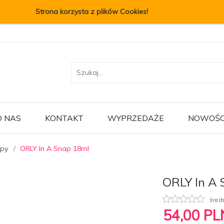
Strona korzysta z plików Cookies!
O NAS
KONTAKT
WYPRZEDAŻE
NOWOŚC
opy
ORLY In A Snap 18ml
ORLY In A 
śred
54,
00
PL