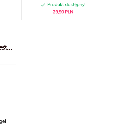
Produkt dostępny!
P
29,
90
PLN
ż...
gel