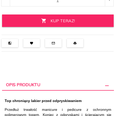
KUP TERAZ!
OPIS PRODUKTU
Top chroniący lakier przed odpryskiwaniem
Przedłuż trwałość manicure i pedicure z ochronnym
polimerowym topem. Koniec z odpryskami i ś
cieraj
ącym się