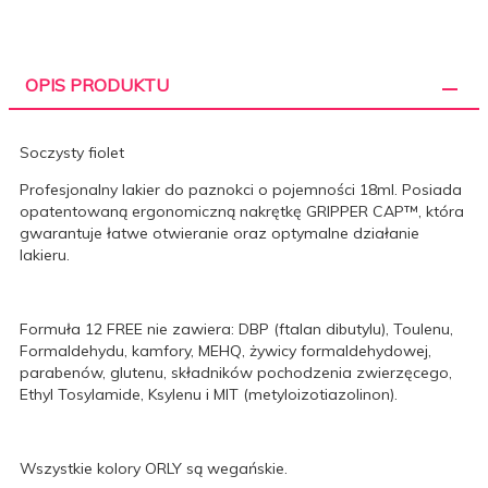
OPIS PRODUKTU
Soczysty fiolet
Profesjonalny lakier do paznokci o pojemności 18ml. Posiada
opatentowaną ergonomiczną nakrętkę
GRIPPER CAP™
, która
gwarantuje łatwe otwieranie oraz optymalne działanie
lakieru.
Formuła 12 FREE nie zawiera: DBP (ftalan dibutylu), Toulenu,
Formaldehydu, kamfory, MEHQ, żywicy formaldehydowej,
parabenów, glutenu, składników pochodzenia zwierzęcego,
Ethyl Tosylamide, Ksylenu i MIT (metyloizotiazolinon).
Wszystkie kolory ORLY są wegańskie.