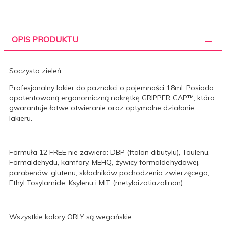
OPIS PRODUKTU
Soczysta zieleń
Profesjonalny lakier do paznokci o pojemności 18ml. Posiada
opatentowaną ergonomiczną nakrętkę
GRIPPER CAP™
, która
gwarantuje łatwe otwieranie oraz optymalne działanie
lakieru.
Formuła 12 FREE nie zawiera: DBP (ftalan dibutylu), Toulenu,
Formaldehydu, kamfory, MEHQ, żywicy formaldehydowej,
parabenów, glutenu, składników pochodzenia zwierzęcego,
Ethyl Tosylamide, Ksylenu i MIT (metyloizotiazolinon).
Wszystkie kolory ORLY są wegańskie.